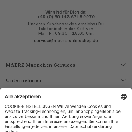
Wir sind für Dich da:
+49 (0) 89 143 6715 2270
Unseren Kundenservice erreichst Du
telefonisch in der Zeit von
Mo – Fr, 09:30 – 18:00 Uhr.
service@maerz-onlineshop.de
MAERZ Muenchen Services
Unternehmen
Account
Bezahlarten
Versandarten