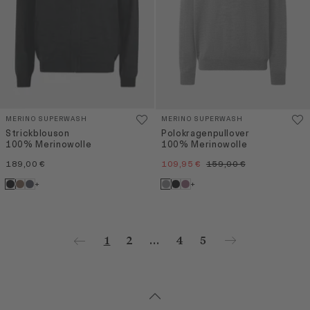
MERINO SUPERWASH
MERINO SUPERWASH
Strickblouson
Polokragenpullover
100% Merinowolle
100% Merinowolle
189,00 €
109,95 €
159,00 €
+
+
1
2
...
4
5