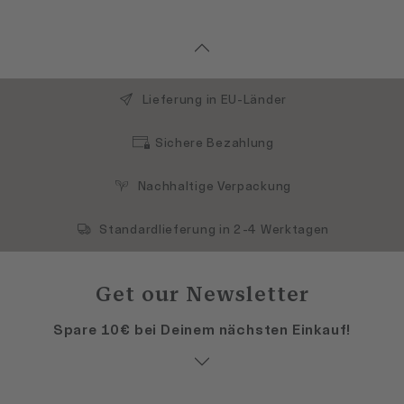
Bayerwaldstr. 7
81737 München
Elisa Mode
Bahnhofstraße 85
82166 Gräfelfing
Lieferung in EU-Länder
Lavendel
Rathausstrasse 12
Sichere Bezahlung
85521 Ottobrunn
Rauffer Herrenmode
Nachhaltige Verpackung
Augsburger Str. 13
85221 Dachau
Standardlieferung in 2-4 Werktagen
Boodevaar-Moden GmbH
Untermarkt 6
82515 Wolfratshausen
Get our Newsletter
Gewandhaus Hugo Gruber KG
Spare 10€ bei Deinem nächsten Einkauf!
Lange Zeile 7-9
85435 Erding
Gewandhaus Hugo Gruber KG
Untere Hauptstraße 2