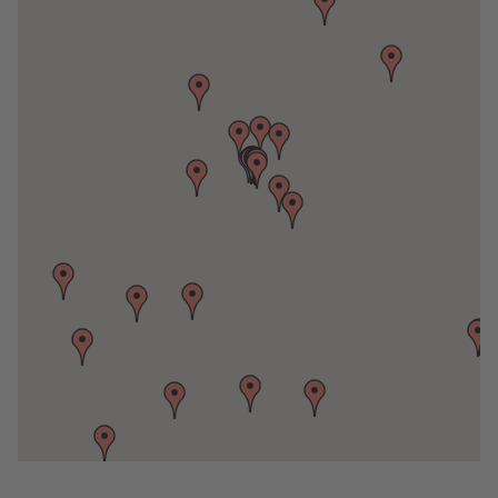
Galeria Kaufhof GmbH
Kaufingerstraße 2
80331 München
Ludwig Beck AG
Marienplatz 11
80327 München
corneliusladen
Corneliusstraße 29
80469 München
Rudolf Wöhrl SE
Hanauer Str. 68 (OEZ)
80993 München
Schustermann & Borenstein GmbH
Ingolstädter Str. 40
80807 München
Rudolf Wöhrl SE
Feringastr. 2
85774 München Unterföhring
MAERZ Outlet München