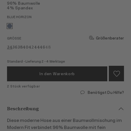
96% Baumwolle
4% Spandex
BLUE HORIZON
Größenberater
GRÖSSE
34
36
38
40
42
44
46
48
Standard - Lieferung 2 - 4 Werktage
In den Warenkorb
2 Stück verfügbar
Benötigst Du Hilfe?
Beschreibung
Diese moderne Hose aus einer Baumwollmischung im
Modern Fit verbindet 96% Baumwolle mit fein