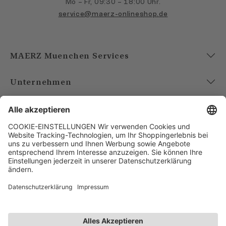
Mo – Fr, 09:30 – 18:00 Uhr.
service@maerz-onlineshop.de
MAERZ Muenchen Services
Unternehmen
Account
Bezahlarten
Versandarten
FOLGE UNS