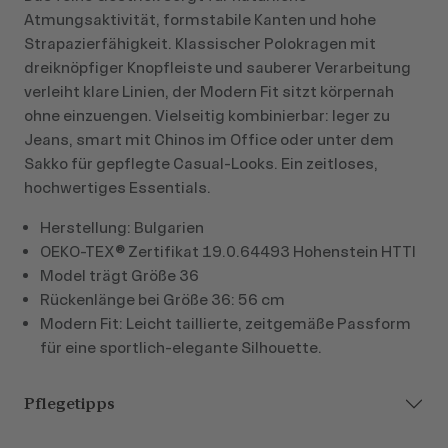
Atmungsaktivität, formstabile Kanten und hohe
Strapazierfähigkeit. Klassischer Polokragen mit
dreiknöpfiger Knopfleiste und sauberer Verarbeitung
verleiht klare Linien, der Modern Fit sitzt körpernah
ohne einzuengen. Vielseitig kombinierbar: leger zu
Jeans, smart mit Chinos im Office oder unter dem
Sakko für gepflegte Casual‑Looks. Ein zeitloses,
hochwertiges Essentials.
Herstellung: Bulgarien
OEKO-TEX® Zertifikat 19.0.64493 Hohenstein HTTI
Model trägt Größe 36
Rückenlänge bei Größe 36: 56 cm
Modern Fit: Leicht taillierte, zeitgemäße Passform
für eine sportlich-elegante Silhouette.
Pflegetipps