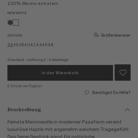
100% Merino extrafein
NEW WHITE
Größenberater
GRÖSSE
34
36
38
40
42
44
46
48
Standard - Lieferung 2 - 4 Werktage
In den Warenkorb
2 Stück verfügbar
Benötigst Du Hilfe?
Beschreibung
Feinste Merinowolle in moderner Passform vereint
luxuriöse Haptik mit angenehm weichem Tragegefühl.
Das feine Gestrick sorgt für natürliche