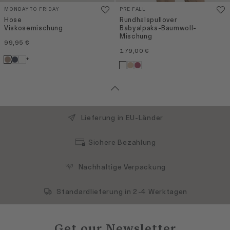
MONDAY TO FRIDAY
PRE FALL
Hose
Rundhalspullover
Viskosemischung
Babyalpaka-Baumwoll-
Mischung
99,95 €
179,00 €
+
Lieferung in EU-Länder
Sichere Bezahlung
Nachhaltige Verpackung
Standardlieferung in 2-4 Werktagen
Get our Newsletter