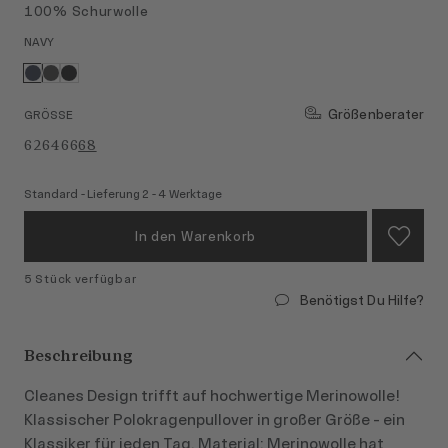
100% Schurwolle
NAVY
Größenberater
GRÖSSE
62
64
66
68
Standard - Lieferung 2 - 4 Werktage
In den Warenkorb
5 Stück verfügbar
Benötigst Du Hilfe?
Beschreibung
Cleanes Design trifft auf hochwertige Merinowolle!
Klassischer Polokragenpullover in großer Größe - ein
Klassiker für jeden Tag. Material: Merinowolle hat