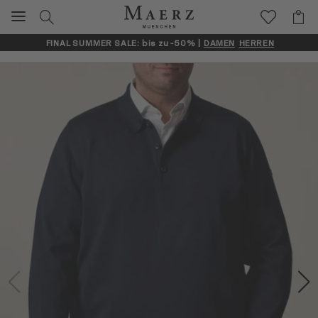
FINAL SUMMER SALE: bis zu -50% |
DAMEN
HERREN
Artikelbilder überspringen