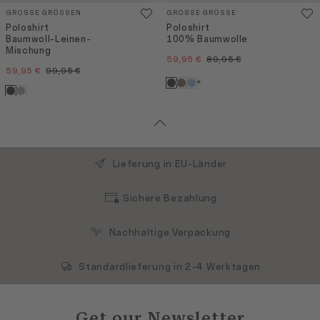
GROSSE GRÖSSEN
GROSSE GRÖSSE
Poloshirt
Poloshirt
Baumwoll-Leinen-
100% Baumwolle
Mischung
59,95 €
89,95 €
59,95 €
99,95 €
+
Lieferung in EU-Länder
Sichere Bezahlung
Nachhaltige Verpackung
Standardlieferung in 2-4 Werktagen
Get our Newsletter