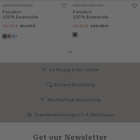
GROSSE GRÖSSE
GROSSE GRÖSSE
Poloshirt
Poloshirt
100% Baumwolle
100% Baumwolle
59,95 €
89,95 €
59,95 €
109,95 €
+
Lieferung in EU-Länder
Sichere Bezahlung
Nachhaltige Verpackung
Standardlieferung in 2-4 Werktagen
Get our Newsletter