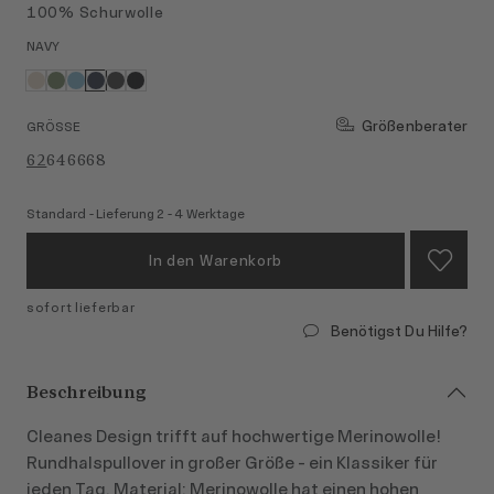
100% Schurwolle
NAVY
Größenberater
GRÖSSE
62
64
66
68
Standard - Lieferung 2 - 4 Werktage
In den Warenkorb
sofort lieferbar
Benötigst Du Hilfe?
Beschreibung
Cleanes Design trifft auf hochwertige Merinowolle!
Rundhalspullover in großer Größe - ein Klassiker für
jeden Tag. Material: Merinowolle hat einen hohen