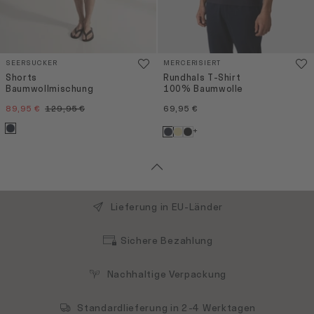
SEERSUCKER
MERCERISIERT
Shorts
Rundhals T-Shirt
Baumwollmischung
100% Baumwolle
89,95 €
129,95 €
69,95 €
+
Lieferung in EU-Länder
Sichere Bezahlung
Nachhaltige Verpackung
Standardlieferung in 2-4 Werktagen