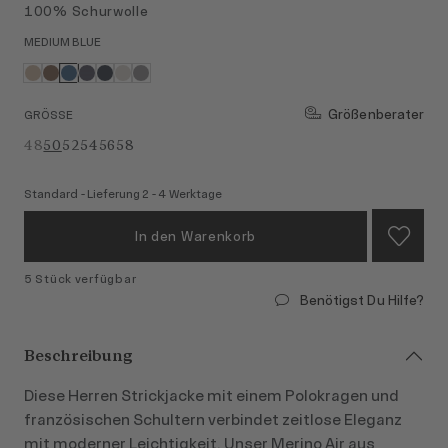
100% Schurwolle
MEDIUM BLUE
Größenberater
GRÖSSE
48
50
52
54
56
58
Standard - Lieferung 2 - 4 Werktage
In den Warenkorb
5 Stück verfügbar
Benötigst Du Hilfe?
Beschreibung
Diese Herren Strickjacke mit einem Polokragen und
französischen Schultern verbindet zeitlose Eleganz
mit moderner Leichtigkeit. Unser Merino Air aus