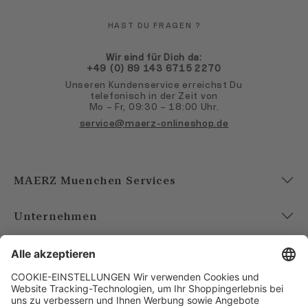
HAST DU FRAGEN ?
Wir sind für Dich da:
+49 (0) 89 143 6715 2270
Unseren Kundenservice erreichst Du
telefonisch in der Zeit von
Mo – Fr, 09:30 – 18:00 Uhr.
service@maerz-onlineshop.de
MAERZ Muenchen Services
Unternehmen
Account
Bezahlarten