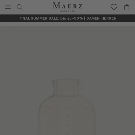
FINAL SUMMER SALE: bis zu -50% |
DAMEN
HERREN
Artikelbilder überspringen