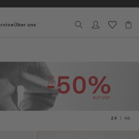
ervice
Über uns
|
24
48