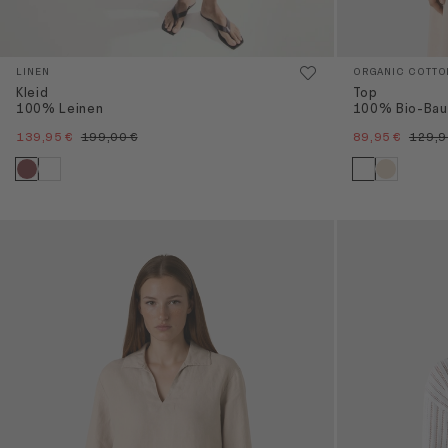
LINEN
ORGANIC COTTO
Kleid
Top
100% Leinen
100% Bio-Bau
139,95 €
199,00 €
89,95 €
129,9