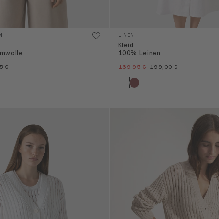
N
LINEN
Kleid
mwolle
100% Leinen
5 €
139,95 €
199,00 €