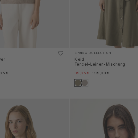
SPRING COLLECTION
ver
Kleid
Tencel-Leinen-Mischung
95 €
99,95 €
199,00 €