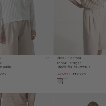
N
ORGANIC COTTON
an
Strick Cardigan
mwolle
100% Bio-Baumwolle
00 €
129,95 €
189,00 €