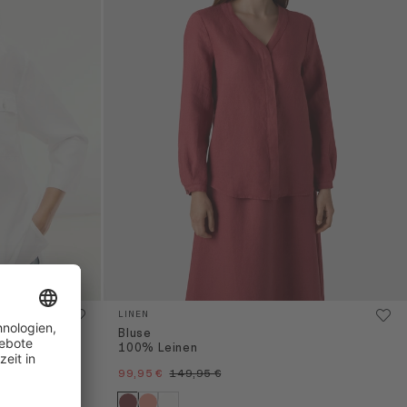
LINEN
Bluse
100% Leinen
99,95 €
149,95 €