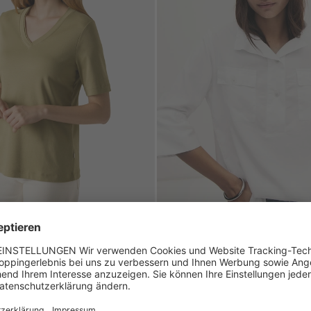
EY
SPRING COLLECTION
Bluse
lle
Tencel-Leinen-Mischung
 €
99,95 €
149,95 €