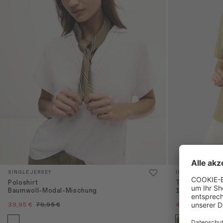
SINGLE JERSEY
INTERLOCK JERS
Poloshirt
T-Shirt
Baumwoll-Modal-Mischung
100% Baumwo
39,95 €
79,95 €
49,95 €
69,95