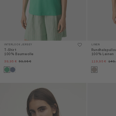
INTERLOCK JERSEY
LINEN
T-Shirt
Rundhalspullo
100% Baumwolle
100% Leinen
39,95 €
59,95 €
119,95 €
149,