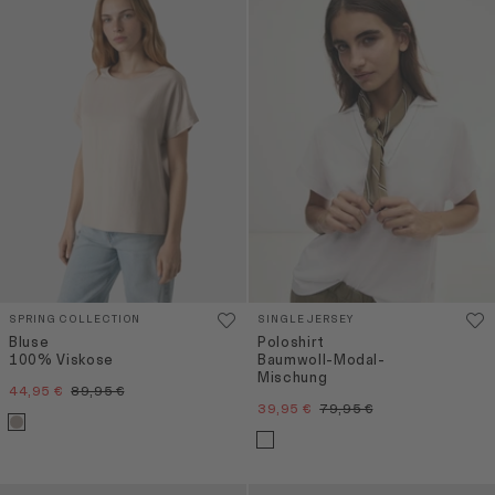
SPRING COLLECTION
SINGLE JERSEY
Bluse
Poloshirt
100% Viskose
Baumwoll-Modal-
Mischung
44,95 €
89,95 €
39,95 €
79,95 €