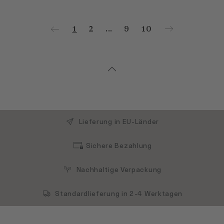
1
2
...
9
10
Lieferung in EU-Länder
Sichere Bezahlung
Nachhaltige Verpackung
Standardlieferung in 2-4 Werktagen