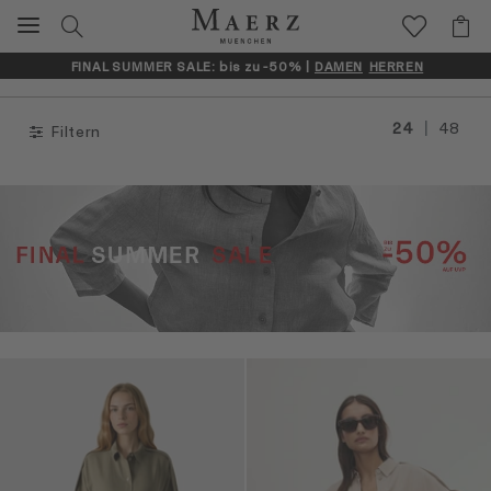
FINAL SUMMER SALE: bis zu -50% |
DAMEN
HERREN
|
24
48
Filtern