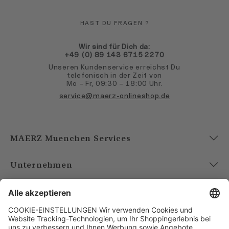
HAST DU FRAGEN ?
Wir sind für Dich da:
+49 (0) 89 143 6715 2270
Unseren Kundenservice erreichst Du
telefonisch in der Zeit von
Mo – Fr, 09:30 – 18:00 Uhr.
service@maerz-onlineshop.de
MAERZ Muenchen Services
Unternehmen
Account
Bezahlarten