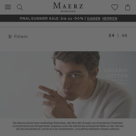
FINAL SUMMER SALE: bis zu -50% |
DAMEN
HERREN
|
24
48
Filtern