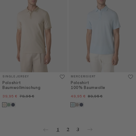
SINGLE JERSEY
MERCERISIERT
Poloshirt
Poloshirt
Baumwollmischung
100% Baumwolle
39,95 €
79,95 €
49,95 €
89,95 €
1
2
3