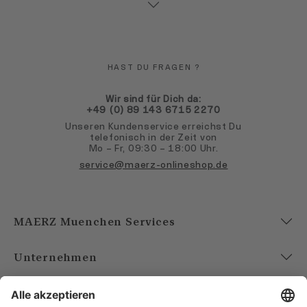
HAST DU FRAGEN ?
Wir sind für Dich da:
+49 (0) 89 143 6715 2270
Unseren Kundenservice erreichst Du
telefonisch in der Zeit von
Mo – Fr, 09:30 – 18:00 Uhr.
service@maerz-onlineshop.de
MAERZ Muenchen Services
Unternehmen
Account