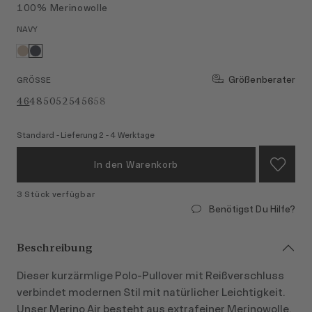
100% Merinowolle
NAVY
Größenberater
GRÖSSE
46
48
50
52
54
56
58
Standard - Lieferung 2 - 4 Werktage
In den Warenkorb
3 Stück verfügbar
Benötigst Du Hilfe?
Beschreibung
Dieser kurzärmlige Polo‑Pullover mit Reißverschluss
verbindet modernen Stil mit natürlicher Leichtigkeit.
Unser Merino Air besteht aus extrafeiner Merinowolle,