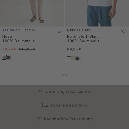
SPRING COLLECTION
MERCERISIERT
Hose
Rundhals T-Shirt
100% Baumwolle
100% Baumwolle
79,95 €
149,95 €
69,95 €
+
Lieferung in EU-Länder
Sichere Bezahlung
Nachhaltige Verpackung