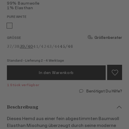
99% Baumwolle
1% Elasthan
PURE WHITE
Größenberater
GRÖSSE
37/38
39/40
41/42
43/44
45/46
Standard - Lieferung 2 - 4 Werktage
In den Warenkorb
1 Stück verfügbar
Benötigst Du Hilfe?
Beschreibung
Dieses Hemd aus einer fein abgestimmten Baumwoll
Elasthan Mischung überzeugt durch seine moderne