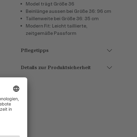
Model trägt Größe 36
Beinlänge aussen bei Größe 36: 96 cm
Taillenweite bei Größe 36: 35 cm
Modern Fit: Leicht taillierte,
zeitgemäße Passform
Pflegetipps
Details zur Produktsicherheit