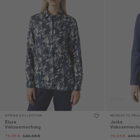
SPRING COLLECTION
MONDAY TO FRID
Bluse
Jacke
Viskosemischung
Viskosemisch
79,95 €
149,95 €
79,95 €
149,9