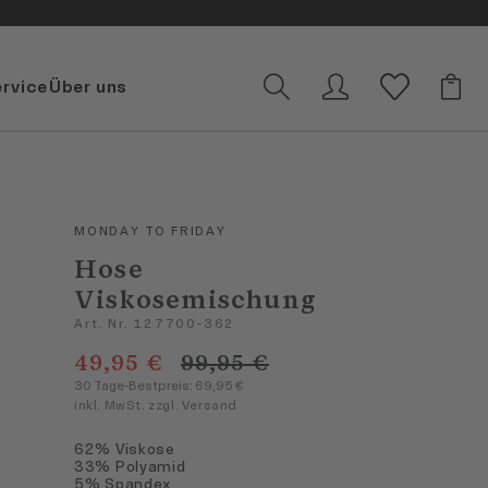
ervice
Über uns
MONDAY TO FRIDAY
Hose
Viskosemischung
Art. Nr. 127700-362
49,95 €
99,95 €
30 Tage-Bestpreis: 69,95 €
inkl. MwSt. zzgl. Versand
62% Viskose
33% Polyamid
5% Spandex