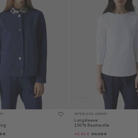
AY
INTERLOCK JERSEY
Longsleeve
ung
100% Baumwolle
5 €
49,95 €
69,95 €