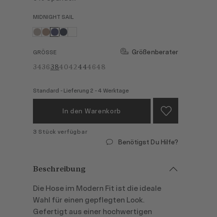
MIDNIGHT SAIL
Größenberater
GRÖSSE
34
36
38
40
42
44
46
48
Standard - Lieferung 2 - 4 Werktage
In den Warenkorb
3 Stück verfügbar
Benötigst Du Hilfe?
Beschreibung
Die Hose im Modern Fit ist die ideale
Wahl für einen gepflegten Look.
Gefertigt aus einer hochwertigen