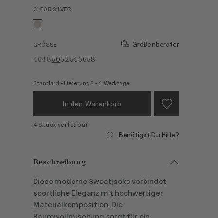
CLEAR SILVER
Größenberater
GRÖSSE
46
48
50
52
54
56
58
Standard - Lieferung 2 - 4 Werktage
In den Warenkorb
4 Stück verfügbar
Benötigst Du Hilfe?
Beschreibung
Diese moderne Sweatjacke verbindet
sportliche Eleganz mit hochwertiger
Materialkomposition. Die
Baumwollmischung sorgt für ein