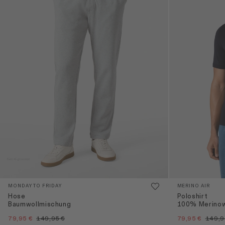
MONDAY TO FRIDAY
MERINO AIR
Hose
Poloshirt
Baumwollmischung
100% Merinow
79,95 €
149,95 €
79,95 €
149,9