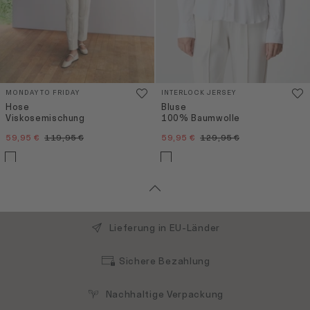
MONDAY TO FRIDAY
INTERLOCK JERSEY
Hose
Bluse
Viskosemischung
100% Baumwolle
59,95 €
119,95 €
59,95 €
129,95 €
Lieferung in EU-Länder
Sichere Bezahlung
Nachhaltige Verpackung