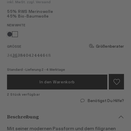
inkl. MwSt. zzgl. Versand
55% RWS Merinowolle
45% Bio-Baumwolle
NEW WHITE
Größenberater
GRÖSSE
34
36
38
40
42
44
46
48
Standard - Lieferung 2 - 4 Werktage
In den Warenkorb
2 Stück verfügbar
Benötigst Du Hilfe?
Beschreibung
Mit seiner modernen Passform und dem filigranen