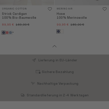
ORGANIC COTTON
MERINO AIR
Strick Cardigan
Hose
100% Bio-Baumwolle
100% Merinowolle
89,95 €
169,00 €
99,95 €
189,00 €
+
Lieferung in EU-Länder
Sichere Bezahlung
Nachhaltige Verpackung
Standardlieferung in 2-4 Werktagen