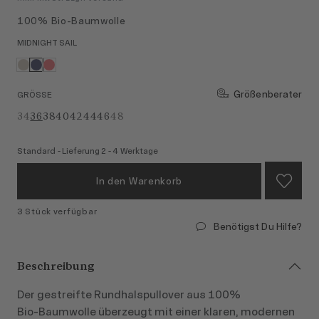
100% Bio-Baumwolle
MIDNIGHT SAIL
Größenberater
GRÖSSE
34
36
38
40
42
44
46
48
Standard - Lieferung 2 - 4 Werktage
In den Warenkorb
3 Stück verfügbar
Benötigst Du Hilfe?
Beschreibung
Der gestreifte Rundhalspullover aus 100%
Bio‑Baumwolle überzeugt mit einer klaren, modernen