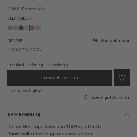
100% Baumwolle
CLEAR SILVER
Größenberater
GRÖSSE
48
50
52
54
56
58
Standard - Lieferung 2 - 4 Werktage
In den Warenkorb
2 Stück verfügbar
Benötigst Du Hilfe?
Beschreibung
Dieser Herrenpullover aus 100% plattierter
Baumwolle überzeugt mit einer klaren