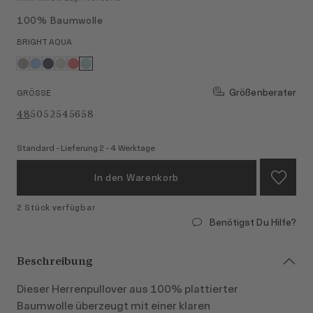
100% Baumwolle
BRIGHT AQUA
Größenberater
GRÖSSE
48
50
52
54
56
58
Standard - Lieferung 2 - 4 Werktage
In den Warenkorb
2 Stück verfügbar
Benötigst Du Hilfe?
Beschreibung
Dieser Herrenpullover aus 100% plattierter
Baumwolle überzeugt mit einer klaren