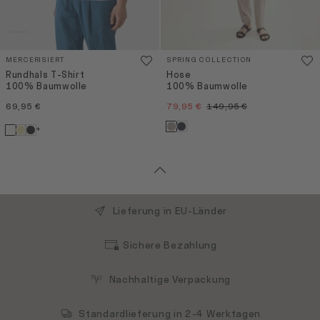
MERCERISIERT
SPRING COLLECTION
Rundhals T-Shirt
Hose
100% Baumwolle
100% Baumwolle
69,95 €
79,95 €
149,95 €
+
Lieferung in EU-Länder
Sichere Bezahlung
Nachhaltige Verpackung
Standardlieferung in 2-4 Werktagen