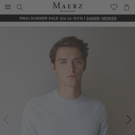
FINAL SUMMER SALE: bis zu -50% |
DAMEN
HERREN
Artikelbilder überspringen