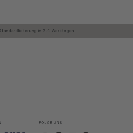
Standardlieferung in 2-4 Werktagen
N
FOLGE UNS