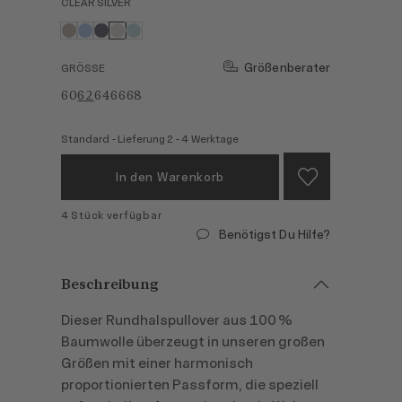
CLEAR SILVER
Größenberater
GRÖSSE
60
62
64
66
68
Standard - Lieferung 2 - 4 Werktage
In den Warenkorb
4 Stück verfügbar
Benötigst Du Hilfe?
Beschreibung
Dieser Rundhalspullover aus 100 %
Baumwolle überzeugt in unseren großen
Größen mit einer harmonisch
proportionierten Passform, die speziell