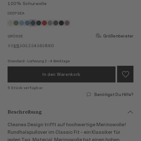
100% Schurwolle
DEEP SEA
Größenberater
GRÖSSE
46
48
50
52
54
56
58
60
Standard - Lieferung 2 - 4 Werktage
In den Warenkorb
5 Stück verfügbar
Benötigst Du Hilfe?
Beschreibung
Cleanes Design trifft auf hochwertige Merinowolle!
Rundhalspullover im Classic Fit - ein Klassiker für
jeden Tag. Material: Merinowolle hat einen hohen