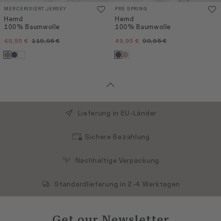
MERCERISIERT JERSEY
PRE SPRING
Hemd
Hemd
100% Baumwolle
100% Baumwolle
49,95 €
119,95 €
49,95 €
99,95 €
Lieferung in EU-Länder
Sichere Bezahlung
Nachhaltige Verpackung
Standardlieferung in 2-4 Werktagen
Get our Newsletter