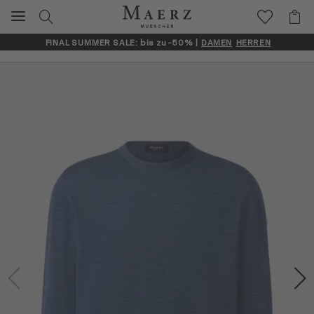
FINAL SUMMER SALE: bis zu -50% |
DAMEN
HERREN
Artikelbilder überspringen