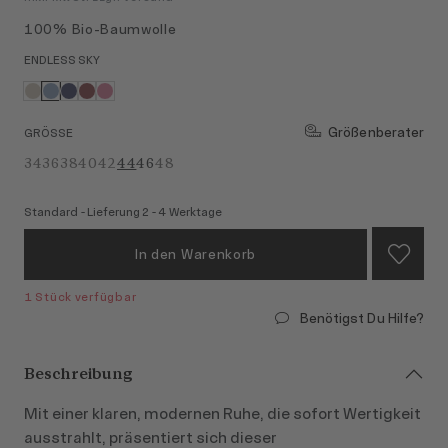
100% Bio-Baumwolle
ENDLESS SKY
Größenberater
GRÖSSE
34
36
38
40
42
44
46
48
Standard - Lieferung 2 - 4 Werktage
In den Warenkorb
1 Stück verfügbar
Benötigst Du Hilfe?
Beschreibung
Mit einer klaren, modernen Ruhe, die sofort Wertigkeit
ausstrahlt, präsentiert sich dieser