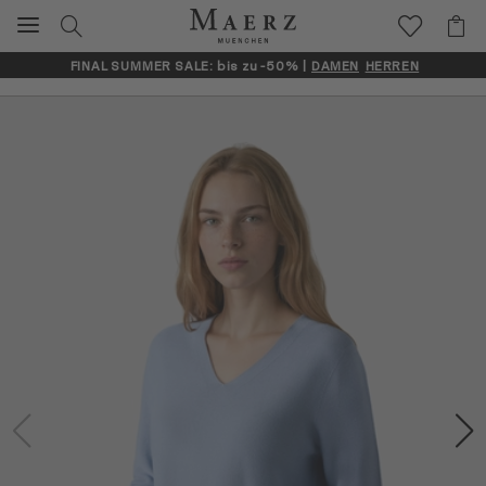
FINAL SUMMER SALE: bis zu -50% |
DAMEN
HERREN
Artikelbilder überspringen