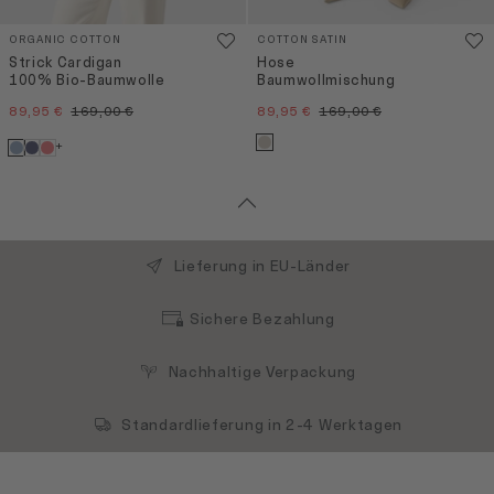
ORGANIC COTTON
COTTON SATIN
Strick Cardigan
Hose
100% Bio-Baumwolle
Baumwollmischung
89,95 €
169,00 €
89,95 €
169,00 €
+
Lieferung in EU-Länder
Sichere Bezahlung
Nachhaltige Verpackung
Standardlieferung in 2-4 Werktagen