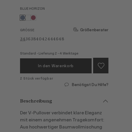
BLUE HORIZON
Größenberater
GRÖSSE
34
36
38
40
42
44
46
48
Standard - Lieferung 2 - 4 Werktage
In den Warenkorb
2 Stück verfügbar
Benötigst Du Hilfe?
Beschreibung
Der V-Pullover verbindet klare Eleganz
mit einem angenehmen Tragekomfort:
Aus hochwertiger Baumwollmischung