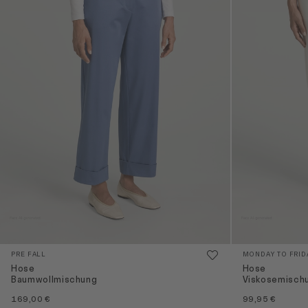
PRE FALL
MONDAY TO FRID
Hose
Hose
Baumwollmischung
Viskosemisch
169,00 €
99,95 €