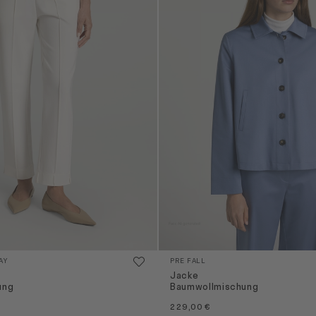
AY
PRE FALL
Jacke
ung
Baumwollmischung
229,00 €