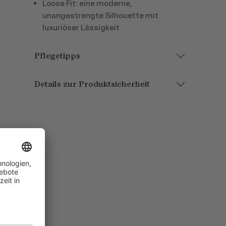
Loose Fit: eine moderne,
unangestrengte Silhouette mit
luxuriöser Lässigkeit
Pflegetipps
Details zur Produktsicherheit