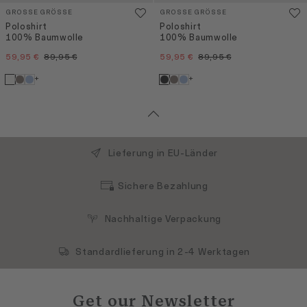
GROSSE GRÖSSE
GROSSE GRÖSSE
Poloshirt
Poloshirt
100% Baumwolle
100% Baumwolle
59,95 €
89,95 €
59,95 €
89,95 €
+
+
Lieferung in EU-Länder
Sichere Bezahlung
Nachhaltige Verpackung
Standardlieferung in 2-4 Werktagen
Get our Newsletter