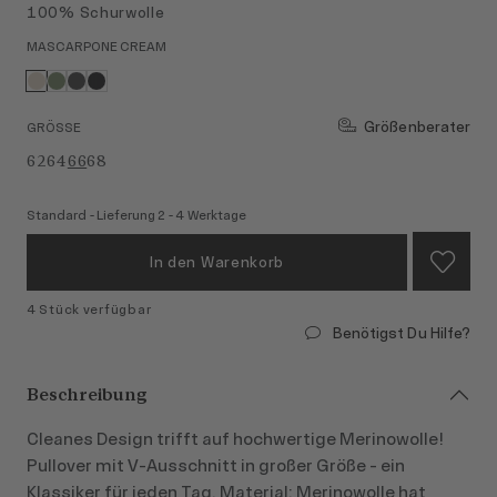
100% Schurwolle
MASCARPONE CREAM
Größenberater
GRÖSSE
62
64
66
68
Standard - Lieferung 2 - 4 Werktage
In den Warenkorb
4 Stück verfügbar
Benötigst Du Hilfe?
Beschreibung
Cleanes Design trifft auf hochwertige Merinowolle!
Pullover mit V-Ausschnitt in großer Größe - ein
Klassiker für jeden Tag. Material: Merinowolle hat