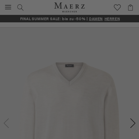
FINAL SUMMER SALE: bis zu -50% |
DAMEN
HERREN
Artikelbilder überspringen