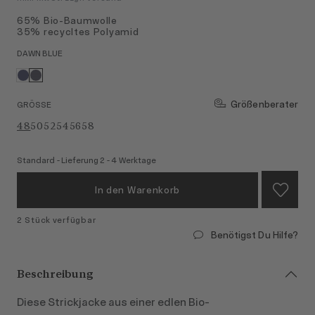
65% Bio-Baumwolle
35% recycltes Polyamid
DAWN BLUE
Größenberater
GRÖSSE
48
50
52
54
56
58
Standard - Lieferung 2 - 4 Werktage
In den Warenkorb
2 Stück verfügbar
Benötigst Du Hilfe?
Beschreibung
Diese Strickjacke aus einer edlen Bio-