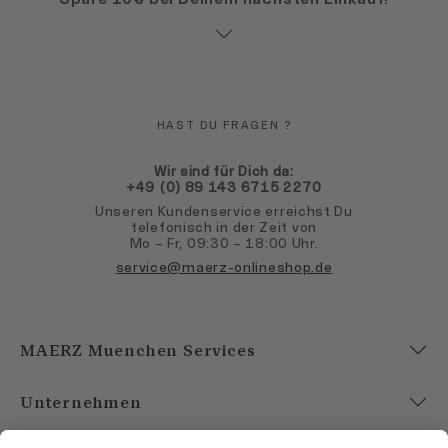
HAST DU FRAGEN ?
Wir sind für Dich da:
+49 (0) 89 143 6715 2270
Unseren Kundenservice erreichst Du
telefonisch in der Zeit von
Mo – Fr, 09:30 – 18:00 Uhr.
service@maerz-onlineshop.de
MAERZ Muenchen Services
Unternehmen