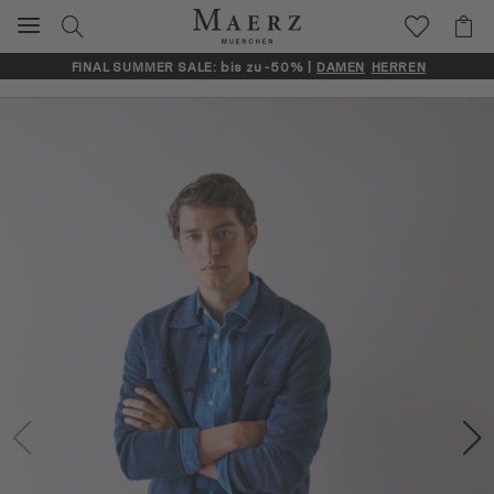
FINAL SUMMER SALE: bis zu -50% |
DAMEN
HERREN
Artikelbilder überspringen