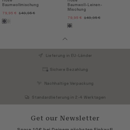
Hose
Hose
Baumwollmischung
Baumwoll-Leinen-
Mischung
79,95 €
149,95 €
79,95 €
149,95 €
Lieferung in EU-Länder
Sichere Bezahlung
Nachhaltige Verpackung
Standardlieferung in 2-4 Werktagen
Get our Newsletter
Spare 10€ bei Deinem nächsten Einkauf!