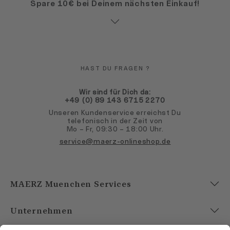
Spare 10€ bei Deinem nächsten Einkauf!
HAST DU FRAGEN ?
Wir sind für Dich da:
+49 (0) 89 143 6715 2270
Unseren Kundenservice erreichst Du
telefonisch in der Zeit von
Mo – Fr, 09:30 – 18:00 Uhr.
service@maerz-onlineshop.de
MAERZ Muenchen Services
Unternehmen