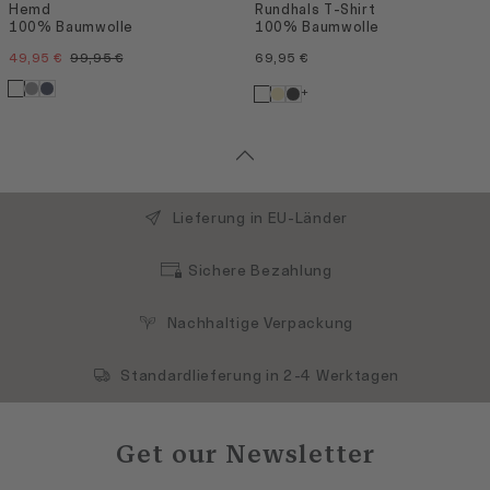
Hemd
Rundhals T-Shirt
100% Baumwolle
100% Baumwolle
49,95 €
99,95 €
69,95 €
+
Lieferung in EU-Länder
Sichere Bezahlung
Nachhaltige Verpackung
Standardlieferung in 2-4 Werktagen
Get our Newsletter