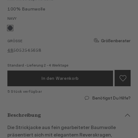
100% Baumwolle
NAVY
Größenberater
GRÖSSE
48
50
52
54
56
58
Standard - Lieferung 2 - 4 Werktage
In den Warenkorb
5 Stück verfügbar
Benötigst Du Hilfe?
Beschreibung
Die Strickjacke aus fein gearbeiteter Baumwolle
präsentiert sich mit elegantem Reverskragen,