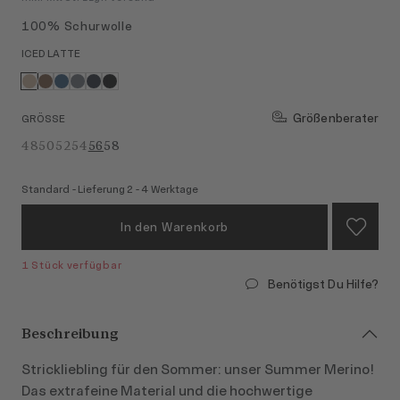
100% Schurwolle
ICED LATTE
Größenberater
GRÖSSE
48
50
52
54
56
58
Standard - Lieferung 2 - 4 Werktage
In den Warenkorb
1 Stück verfügbar
Benötigst Du Hilfe?
Beschreibung
Strickliebling für den Sommer: unser Summer Merino!
Das extrafeine Material und die hochwertige