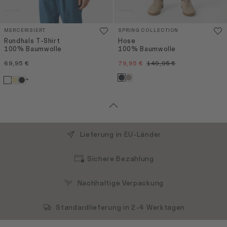
MERCERISIERT
SPRING COLLECTION
Rundhals T-Shirt
Hose
100% Baumwolle
100% Baumwolle
69,95 €
79,95 €
149,95 €
+
Lieferung in EU-Länder
Sichere Bezahlung
Nachhaltige Verpackung
Standardlieferung in 2-4 Werktagen