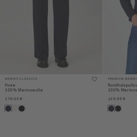
MERINO CLASSICS
PREMIUM MERIN
Hose
Rundhalspullo
100% Merinowolle
100% Merinow
179,00 €
129,95 €