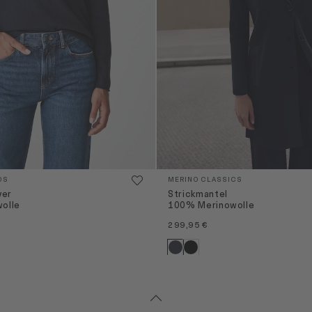
OS
MERINO CLASSICS
ver
Strickmantel
olle
100% Merinowolle
299,95 €