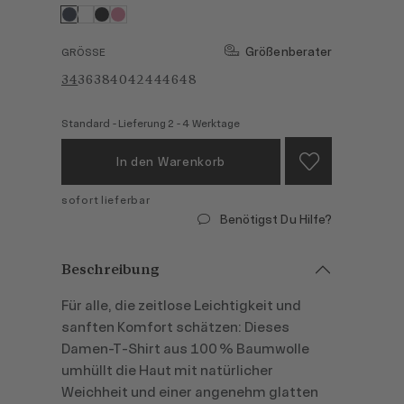
Größenberater
GRÖSSE
34
36
38
40
42
44
46
48
Standard - Lieferung 2 - 4 Werktage
In den Warenkorb
sofort lieferbar
Benötigst Du Hilfe?
Beschreibung
Für alle, die zeitlose Leichtigkeit und
sanften Komfort schätzen: Dieses
Damen‑T‑Shirt aus 100 % Baumwolle
umhüllt die Haut mit natürlicher
Weichheit und einer angenehm glatten