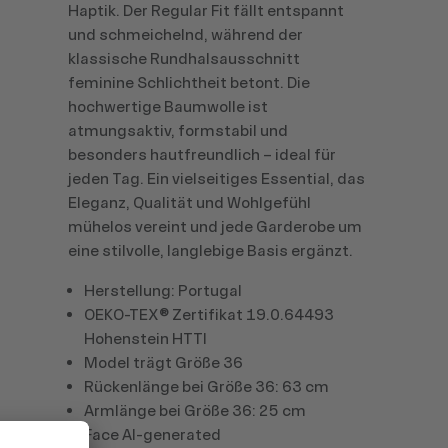
Haptik. Der Regular Fit fällt entspannt
und schmeichelnd, während der
klassische Rundhalsausschnitt
feminine Schlichtheit betont. Die
hochwertige Baumwolle ist
atmungsaktiv, formstabil und
besonders hautfreundlich – ideal für
jeden Tag. Ein vielseitiges Essential, das
Eleganz, Qualität und Wohlgefühl
mühelos vereint und jede Garderobe um
eine stilvolle, langlebige Basis ergänzt.
Herstellung: Portugal
OEKO-TEX® Zertifikat 19.0.64493
Hohenstein HTTI
Model trägt Größe 36
Rückenlänge bei Größe 36: 63 cm
Armlänge bei Größe 36: 25 cm
Face AI-generated