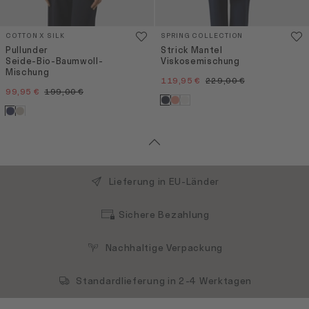
COTTON X SILK
SPRING COLLECTION
Pullunder
Strick Mantel
Seide-Bio-Baumwoll-
Viskosemischung
Mischung
119,95 €
229,00 €
99,95 €
199,00 €
Lieferung in EU-Länder
Sichere Bezahlung
Nachhaltige Verpackung
Standardlieferung in 2-4 Werktagen