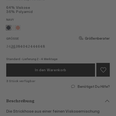
64% Viskose
36% Polyamid
NAVY
Größenberater
GRÖSSE
34
36
38
40
42
44
46
48
Standard - Lieferung 2 - 4 Werktage
In den Warenkorb
3 Stück verfügbar
Benötigst Du Hilfe?
Beschreibung
Die Strickhose aus einer feinen Viskosemischung