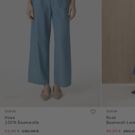
DENIM
DENIM
Hose
Rock
100% Baumwolle
Baumwoll-Lei
69,95 €
139,95 €
89,95 €
169,0