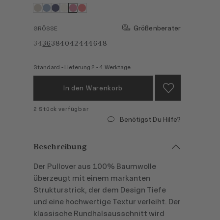
Größenberater
GRÖSSE
34
36
38
40
42
44
46
48
Standard - Lieferung 2 - 4 Werktage
In den Warenkorb
2 Stück verfügbar
Benötigst Du Hilfe?
Beschreibung
Der Pullover aus 100% Baumwolle
überzeugt mit einem markanten
Strukturstrick, der dem Design Tiefe
und eine hochwertige Textur verleiht. Der
klassische Rundhalsausschnitt wird