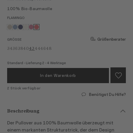
100% Bio-Baumwolle
FLAMINGO
Größenberater
GRÖSSE
34
36
38
40
42
44
46
48
Standard - Lieferung 2 - 4 Werktage
In den Warenkorb
2 Stück verfügbar
Benötigst Du Hilfe?
Beschreibung
Der Pullover aus 100% Baumwolle überzeugt mit
einem markanten Strukturstrick, der dem Design