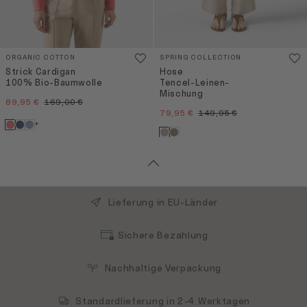
ORGANIC COTTON
SPRING COLLECTION
Strick Cardigan
Hose
100% Bio-Baumwolle
Tencel-Leinen-
Mischung
89,95 €
169,00 €
79,95 €
149,95 €
+
Lieferung in EU-Länder
Sichere Bezahlung
Nachhaltige Verpackung
Standardlieferung in 2-4 Werktagen