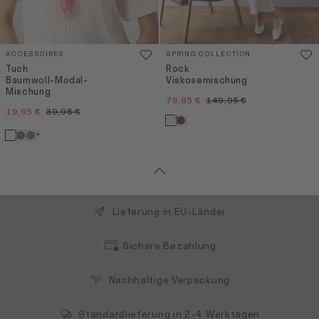
ACCESSOIRES
SPRING COLLECTION
Tuch
Rock
Baumwoll-Modal-
Viskosemischung
Mischung
79,95 €
149,95 €
19,95 €
39,95 €
+
Lieferung in EU-Länder
Sichere Bezahlung
Nachhaltige Verpackung
Standardlieferung in 2-4 Werktagen