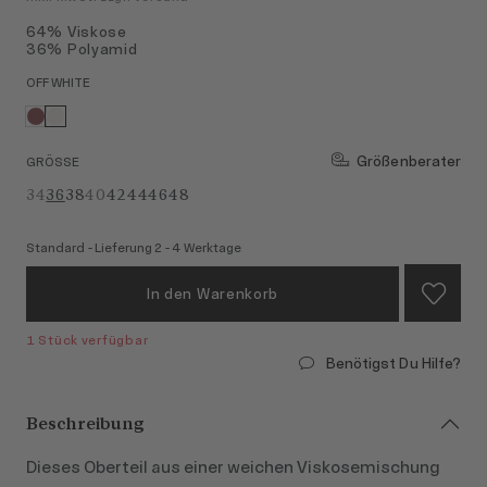
64% Viskose
36% Polyamid
OFF WHITE
Größenberater
GRÖSSE
34
36
38
40
42
44
46
48
Standard - Lieferung 2 - 4 Werktage
In den Warenkorb
1 Stück verfügbar
Benötigst Du Hilfe?
Beschreibung
Dieses Oberteil aus einer weichen Viskosemischung