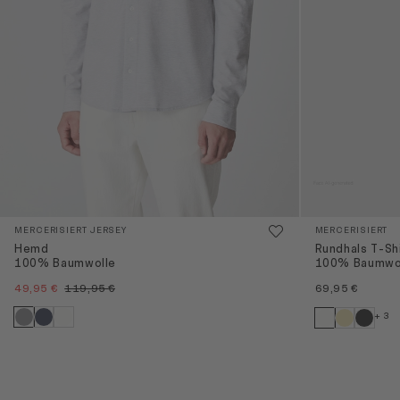
MERCERISIERT JERSEY
MERCERISIERT
Hemd
Rundhals T-Sh
100% Baumwolle
100% Baumwo
49,95 €
119,95 €
69,95 €
+ 3