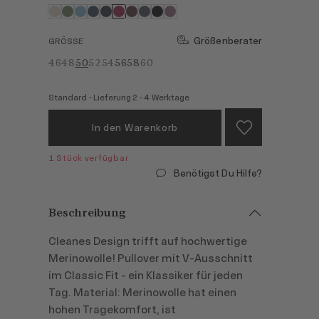
Größenberater
GRÖSSE
46
48
50
52
54
56
58
60
Standard - Lieferung 2 - 4 Werktage
In den Warenkorb
1 Stück verfügbar
Benötigst Du Hilfe?
Beschreibung
Cleanes Design trifft auf hochwertige
Merinowolle! Pullover mit V-Ausschnitt
im Classic Fit - ein Klassiker für jeden
Tag. Material: Merinowolle hat einen
hohen Tragekomfort, ist