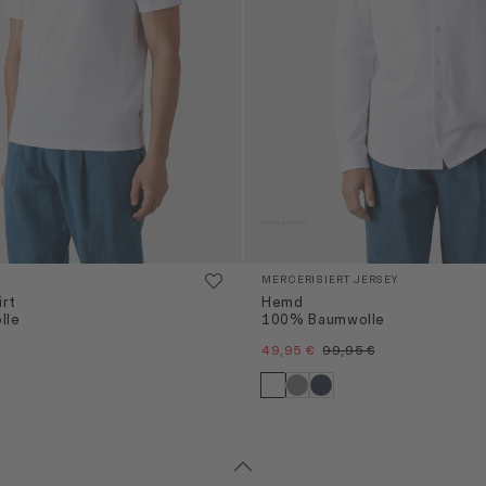
MERCERISIERT JERSEY
irt
Hemd
lle
100% Baumwolle
49,95 €
99,95 €