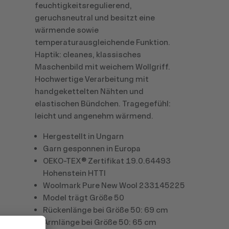
feuchtigkeitsregulierend,
geruchsneutral und besitzt eine
wärmende sowie
temperaturausgleichende Funktion.
Haptik: cleanes, klassisches
Maschenbild mit weichem Wollgriff.
Hochwertige Verarbeitung mit
handgekettelten Nähten und
elastischen Bündchen. Tragegefühl:
leicht und angenehm wärmend.
Hergestellt in Ungarn
Garn gesponnen in Europa
OEKO-TEX® Zertifikat 19.0.64493
Hohenstein HTTI
Woolmark Pure New Wool 233145225
Model trägt Größe 50
Rückenlänge bei Größe 50: 69 cm
Armlänge bei Größe 50: 65 cm