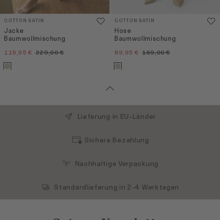
COTTON SATIN
COTTON SATIN
Jacke
Hose
Baumwollmischung
Baumwollmischung
119,95 €
229,00 €
89,95 €
169,00 €
Lieferung in EU-Länder
Sichere Bezahlung
Nachhaltige Verpackung
Standardlieferung in 2-4 Werktagen