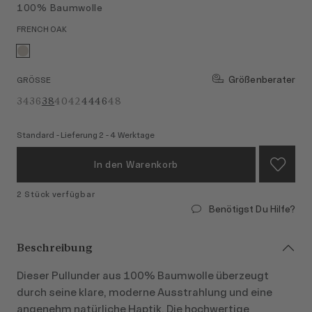
100% Baumwolle
FRENCH OAK
Größenberater
GRÖSSE
34
36
38
40
42
44
46
48
Standard - Lieferung 2 - 4 Werktage
In den Warenkorb
2 Stück verfügbar
Benötigst Du Hilfe?
Beschreibung
Dieser Pullunder aus 100% Baumwolle überzeugt
durch seine klare, moderne Ausstrahlung und eine
angenehm natürliche Haptik. Die hochwertige