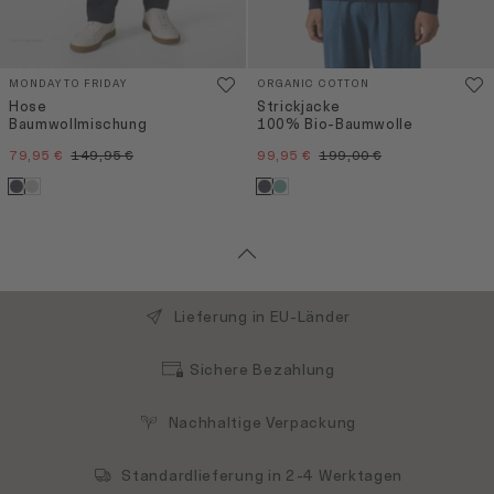
MONDAY TO FRIDAY
ORGANIC COTTON
Hose
Strickjacke
Baumwollmischung
100% Bio-Baumwolle
79,95 €
149,95 €
99,95 €
199,00 €
Lieferung in EU-Länder
Sichere Bezahlung
Nachhaltige Verpackung
Standardlieferung in 2-4 Werktagen