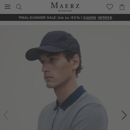
FINAL SUMMER SALE: bis zu -50% |
DAMEN
HERREN
Artikelbilder überspringen